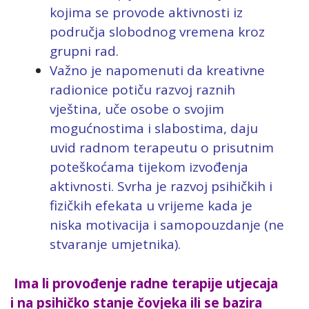
kojima se provode aktivnosti iz
područja slobodnog vremena kroz
grupni rad.
Važno je napomenuti da kreativne
radionice potiču razvoj raznih
vještina, uče osobe o svojim
mogućnostima i slabostima, daju
uvid radnom terapeutu o prisutnim
poteškoćama tijekom izvođenja
aktivnosti. Svrha je razvoj psihičkih i
fizičkih efekata u vrijeme kada je
niska motivacija i samopouzdanje (ne
stvaranje umjetnika).
Ima li provođenje radne terapije utjecaja
i na psihičko stanje čovjeka ili se bazira