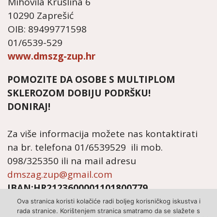
Mihovila Krušlina 6
10290 Zaprešić
OIB: 89499771598
01/6539-529
www.dmszg-zup.hr
POMOZITE DA OSOBE S MULTIPLOM
SKLEROZOM DOBIJU PODRŠKU!
DONIRAJ!
Za više informacija možete nas kontaktirati
na br. telefona 01/6539529 ili mob.
098/325350 ili na mail adresu
dmszag.zup@gmail.com
IBAN:HR2123600001101800779
Ova stranica koristi kolačiće radi boljeg korisničkog iskustva i
rada stranice. Korištenjem stranica smatramo da se slažete s