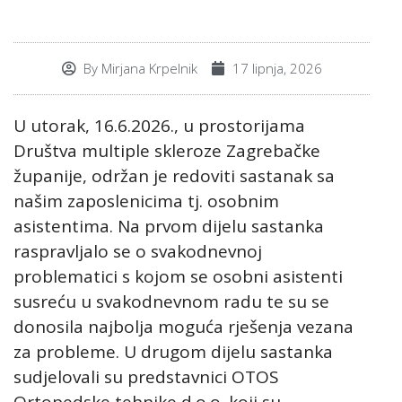
By
Mirjana Krpelnik
17 lipnja, 2026
U utorak, 16.6.2026., u prostorijama
Društva multiple skleroze Zagrebačke
županije, održan je redoviti sastanak sa
našim zaposlenicima tj. osobnim
asistentima. Na prvom dijelu sastanka
raspravljalo se o svakodnevnoj
problematici s kojom se osobni asistenti
susreću u svakodnevnom radu te su se
donosila najbolja moguća rješenja vezana
za probleme. U drugom dijelu sastanka
sudjelovali su predstavnici OTOS
Ortopedske tehnike d.o.o. koji su