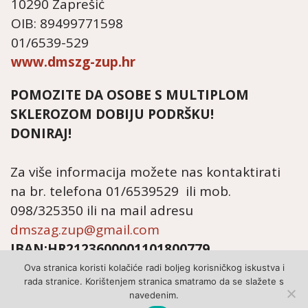
10290 Zaprešić
OIB: 89499771598
01/6539-529
www.dmszg-zup.hr
POMOZITE DA OSOBE S MULTIPLOM
SKLEROZOM DOBIJU PODRŠKU!
DONIRAJ!
Za više informacija možete nas kontaktirati
na br. telefona 01/6539529 ili mob.
098/325350 ili na mail adresu
dmszag.zup@gmail.com
IBAN:HR2123600001101800779
Ova stranica koristi kolačiće radi boljeg korisničkog iskustva i
rada stranice. Korištenjem stranica smatramo da se slažete s
navedenim.
© 2022 - POLICA PRIVATNOSTI