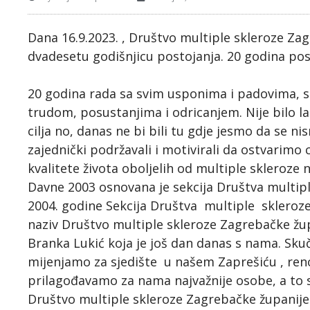
Dana 16.9.2023. , Društvo multiple skleroze Zag
dvadesetu godišnjicu postojanja. 20 godina posto
20 godina rada sa svim usponima i padovima, 
trudom, posustanjima i odricanjem. Nije bilo lak
cilja no, danas ne bi bili tu gdje jesmo da se ni
zajednički podržavali i motivirali da ostvarimo 
kvalitete života oboljelih od multiple skleroze
Davne 2003 osnovana je sekcija Društva multipl
2004. godine Sekcija Društva multiple skleroz
naziv Društvo multiple skleroze Zagrebačke žu
Branka Lukić koja je još dan danas s nama. Sku
mijenjamo za sjedište u našem Zaprešiću , re
prilagođavamo za nama najvažnije osobe, a to
Društvo multiple skleroze Zagrebačke županije 