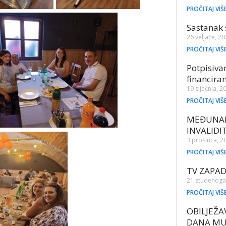
PROČITAJ VIŠ
Sastanak 
26 veljače, 2
PROČITAJ VIŠ
Potpisiv
financira
19 siječnja, 2
PROČITAJ VIŠ
MEĐUNAR
INVALID
3 prosinca, 2
PROČITAJ VIŠ
TV ZAPA
21 studenoga
PROČITAJ VIŠ
OBILJEŽ
DANA MU