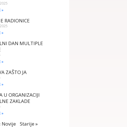
 2025
E »
E RADIONICE
 2025
E »
LNI DAN MULTIPLE
E
5
E »
A ZAŠTO JA
5
E »
A U ORGANIZACIJI
LNE ZAKLADE
5
E »
« Novije
Starije »