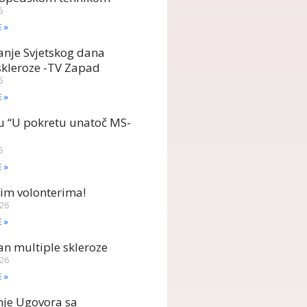
6
E »
anje Svjetskog dana
skleroze -TV Zapad
6
E »
u “U pokretu unatoč MS-
6
E »
im volonterima!
026
E »
dan multiple skleroze
026
E »
nje Ugovora sa