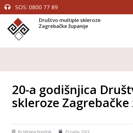
SOS: 0800 77 89
Društvo multiple skleroze
Zagrebačke županije
20-a godišnjica Društ
skleroze Zagrebačke 
By
Mirjana Krpelnik
25 rujna, 2023