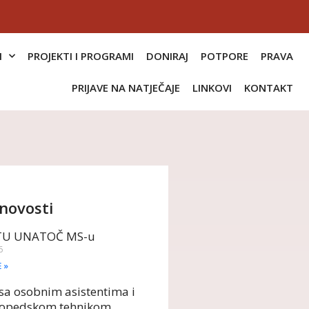
I
PROJEKTI I PROGRAMI
DONIRAJ
POTPORE
PRAVA
PRIJAVE NA NATJEČAJE
LINKOVI
KONTAKT
novosti
TU UNATOČ MS-u
6
E »
sa osobnim asistentima i
opedskom tehnikom