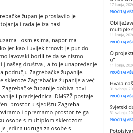
17 lipnja, 202
PROČITAJ VIŠ
rebačke županije proslavilo je
Obilježav
janja i rada je iza nas!
multiple 
11 lipnja, 202
suzama i osmjesima, naporima i
PROČITAJ VIŠ
o jer kao i uvijek trnovit je put do
O projekt
smo lavovski borili te da se nismo
u”
cilj našeg društva , a to je unapređenje
11 lipnja, 202
 na području Zagrebačke županije.
PROČITAJ VIŠ
e skleroze Zagrebačke županije a već
Hvala naš
e Zagrebačke županije dobiva novi
31 svibnja, 2
panije i predsjednica DMSZŽ postaje
PROČITAJ VIŠ
čeni prostor u sjedištu Zagreba
Svjetski 
noviramo i opremamo prostor te ga
31 svibnja, 2
 su osobe s multiplom sklerozom.
PROČITAJ VIŠ
je jedina udruga za osobe s
Potpisiva