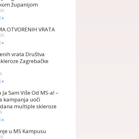
kom županijom
026
E »
MA OTVORENIH VRATA
026
E »
enih vrata Društva
skleroze Zagrebačke
26
E »
Ja Sam Više Od MS-a! –
ka kampanja uoči
 dana multiple skleroze
26
E »
anje u MS Kampusu
26