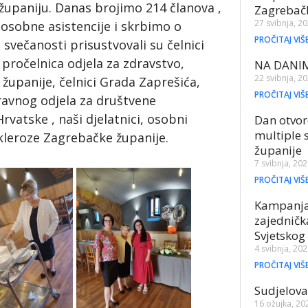
upaniju. Danas brojimo 214 članova ,
Zagrebač
27 svibnja, 2
osobne asistencije i skrbimo o
PROČITAJ VIŠ
večanosti prisustvovali su čelnici
pročelnica odjela za zdravstvo,
NA DANI
22 svibnja, 2
 županije, čelnici Grada Zaprešića,
PROČITAJ VIŠ
ravnog odjela za društvene
rvatske , naši djelatnici, osobni
Dan otvor
multiple 
skleroze Zagrebačke županije.
županije
7 svibnja, 20
PROČITAJ VIŠ
Kampanja 
zajednič
Svjetskog
4 svibnja, 20
PROČITAJ VIŠ
Sudjelov
16 ožujka, 20