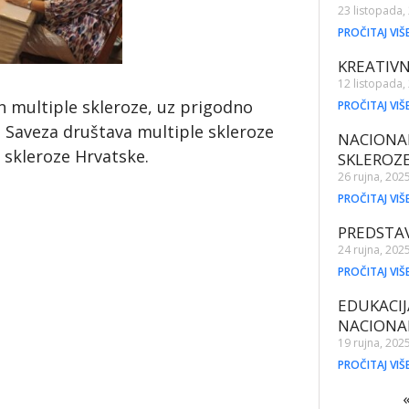
23 listopada,
PROČITAJ VIŠ
KREATIVN
12 listopada,
n multiple skleroze, uz prigodno
PROČITAJ VIŠ
e Saveza društava multiple skleroze
NACIONA
 skleroze Hrvatske.
SKLEROZ
26 rujna, 202
PROČITAJ VIŠ
PREDSTAV
24 rujna, 202
PROČITAJ VIŠ
EDUKACIJ
NACIONA
19 rujna, 202
PROČITAJ VIŠ