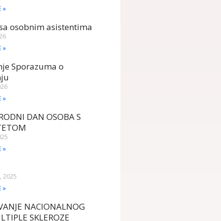
E »
sa osobnim asistentima
026
E »
anje Sporazuma o
nju
026
E »
ODNI DAN OSOBA S
ITETOM
025
E »
D
, 2025
E »
AVANJE NACIONALNOG
LTIPLE SKLEROZE