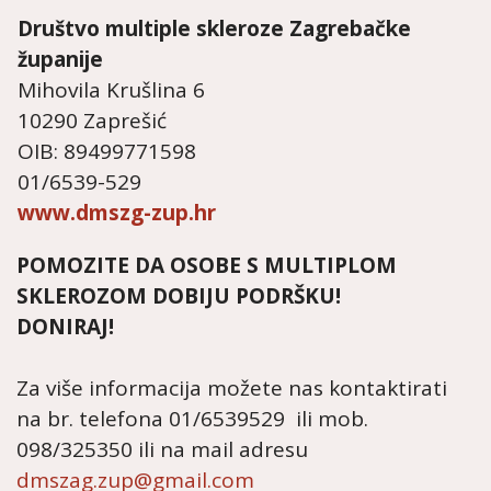
Društvo multiple skleroze
Zagrebačke
županije
Mihovila Krušlina 6
10290 Zaprešić
OIB: 89499771598
01/6539-529
www.dmszg-zup.hr
POMOZITE DA OSOBE S MULTIPLOM
SKLEROZOM DOBIJU PODRŠKU!
DONIRAJ!
Za više informacija možete nas kontaktirati
na br. telefona 01/6539529 ili mob.
098/325350 ili na mail adresu
dmszag.zup@gmail.com