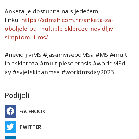
Anketa je dostupna na sljedećem
linku:
https://sdmsh.com.hr/anketa-za-
oboljele-od-multiple-skleroze-nevidljivi-
simptomi-i-ms/
#nevidljiviMS
#JasamviseodMSa
#MS
#mult
iplaskleroza
#multiplesclerosis
#worldMSd
ay
#svjetskidanmsa
#worldmsday2023
Podijeli
FACEBOOK
TWITTER