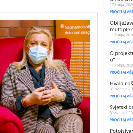
17 lipnja, 202
PROČITAJ VIŠ
Obilježav
multiple 
11 lipnja, 202
PROČITAJ VIŠ
O projekt
u”
11 lipnja, 202
PROČITAJ VIŠ
Hvala naš
31 svibnja, 2
PROČITAJ VIŠ
Svjetski 
31 svibnja, 2
PROČITAJ VIŠ
Potpisiva