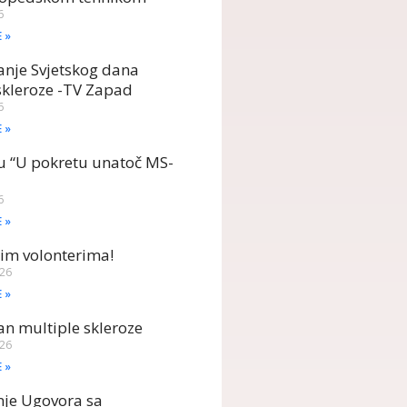
6
E »
anje Svjetskog dana
skleroze -TV Zapad
6
E »
u “U pokretu unatoč MS-
6
E »
im volonterima!
026
E »
dan multiple skleroze
026
E »
nje Ugovora sa