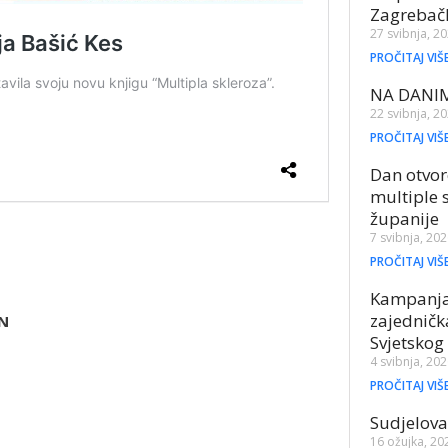
Zagrebač
27 svibnja, 2
PROČITAJ VIŠ
NA DANI
22 svibnja, 2
PROČITAJ VIŠ
Dan otvor
multiple 
županije
7 svibnja, 20
PROČITAJ VIŠ
Kampanja 
zajednič
N
Svjetskog
4 svibnja, 20
PROČITAJ VIŠ
Sudjelov
16 ožujka, 20