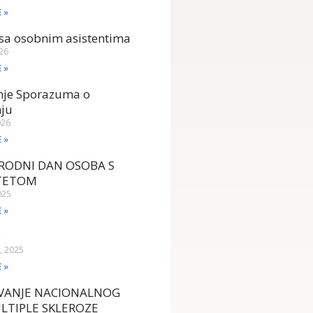
E »
sa osobnim asistentima
026
E »
anje Sporazuma o
nju
026
E »
ODNI DAN OSOBA S
ITETOM
025
E »
D
, 2025
E »
AVANJE NACIONALNOG
LTIPLE SKLEROZE