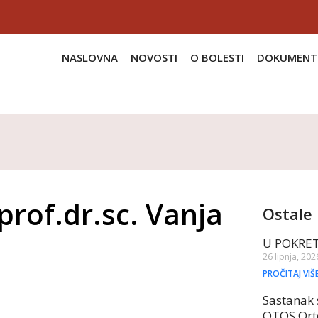
NASLOVNA
NOVOSTI
O BOLESTI
DOKUMENT
prof.dr.sc. Vanja
Ostale 
U POKRE
26 lipnja, 202
PROČITAJ VIŠ
Sastanak 
OTOS Ort