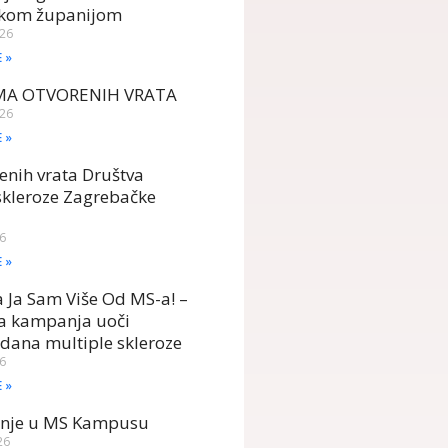
kom županijom
026
E »
MA OTVORENIH VRATA
026
E »
enih vrata Društva
skleroze Zagrebačke
26
E »
Ja Sam Više Od MS-a! –
ka kampanja uoči
 dana multiple skleroze
26
E »
anje u MS Kampusu
26