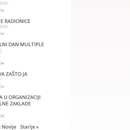
 2025
E »
E RADIONICE
 2025
E »
LNI DAN MULTIPLE
E
5
E »
A ZAŠTO JA
5
E »
A U ORGANIZACIJI
LNE ZAKLADE
5
E »
« Novije
Starije »