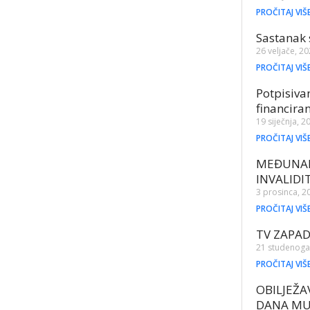
PROČITAJ VIŠ
Sastanak 
26 veljače, 2
PROČITAJ VIŠ
Potpisiv
financira
19 siječnja, 2
PROČITAJ VIŠ
MEĐUNAR
INVALID
3 prosinca, 2
PROČITAJ VIŠ
TV ZAPA
21 studenoga
PROČITAJ VIŠ
OBILJEŽ
DANA MU