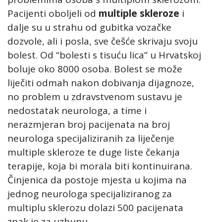
Pacijenti oboljeli od
multiple skleroze
i
dalje su u strahu od gubitka vozačke
dozvole, ali i posla, sve češće skrivaju svoju
bolest. Od “bolesti s tisuću lica” u Hrvatskoj
boluje oko 8000 osoba. Bolest se može
liječiti odmah nakon dobivanja dijagnoze,
no problem u zdravstvenom sustavu je
nedostatak neurologa, a time i
nerazmjeran broj pacijenata na broj
neurologa specijaliziranih za liječenje
multiple skleroze te duge liste čekanja
terapije, koja bi morala biti kontinuirana.
Činjenica da postoje mjesta u kojima na
jednog neurologa specijaliziranog za
multiplu sklerozu dolazi 500 pacijenata
znak je za uzbunu.