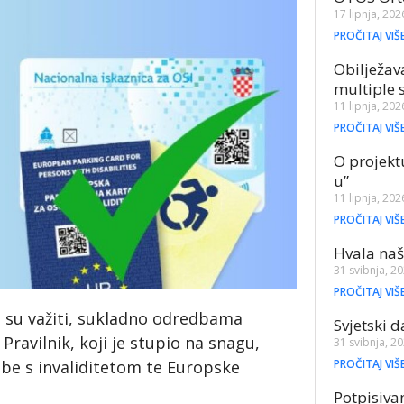
17 lipnja, 202
PROČITAJ VIŠ
Obilježav
multiple 
11 lipnja, 202
PROČITAJ VIŠ
O projekt
u”
11 lipnja, 202
PROČITAJ VIŠ
Hvala naš
31 svibnja, 2
PROČITAJ VIŠ
e su važiti, sukladno odredbama
Svjetski 
ravilnik, koji je stupio na snagu,
31 svibnja, 2
PROČITAJ VIŠ
be s invaliditetom te Europske
Potpisiva