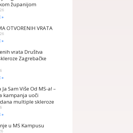
kom županijom
026
E »
MA OTVORENIH VRATA
026
E »
enih vrata Društva
skleroze Zagrebačke
26
E »
Ja Sam Više Od MS-a! –
ka kampanja uoči
 dana multiple skleroze
26
E »
anje u MS Kampusu
26