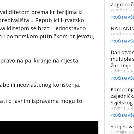
Zagrebač
27 svibnja, 2
validitetom prema kriterijima iz
PROČITAJ VIŠ
rebivališta u Republici Hrvatskoj.
validitetom se brzo i jednostavno
NA DANI
22 svibnja, 2
kom i pomorskom putničkom prijevozu,
PROČITAJ VIŠ
Dan otvor
multiple 
pravo na parkiranje na mjesta
županije
7 svibnja, 20
PROČITAJ VIŠ
abe ili neovlaštenog korištenja.
Kampanja 
zajednič
mirati o javnim ispravama mogu to
Svjetskog
4 svibnja, 20
PROČITAJ VIŠ
Sudjelov
16 ožujka, 20