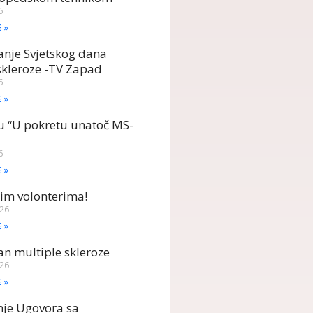
6
E »
anje Svjetskog dana
skleroze -TV Zapad
6
E »
u “U pokretu unatoč MS-
6
E »
im volonterima!
026
E »
dan multiple skleroze
026
E »
nje Ugovora sa