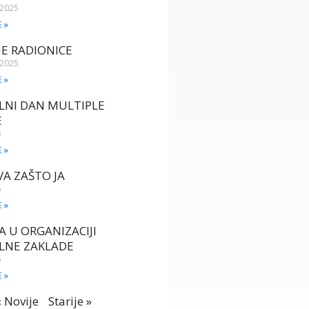
 2025
E »
E RADIONICE
 2025
E »
LNI DAN MULTIPLE
E
5
E »
A ZAŠTO JA
5
E »
A U ORGANIZACIJI
LNE ZAKLADE
5
E »
« Novije
Starije »