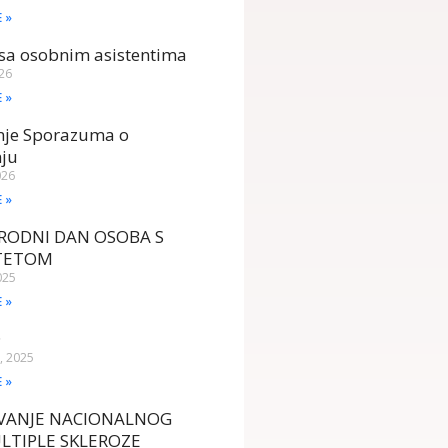
E »
sa osobnim asistentima
026
E »
anje Sporazuma o
nju
026
E »
ODNI DAN OSOBA S
ITETOM
025
E »
D
, 2025
E »
AVANJE NACIONALNOG
LTIPLE SKLEROZE