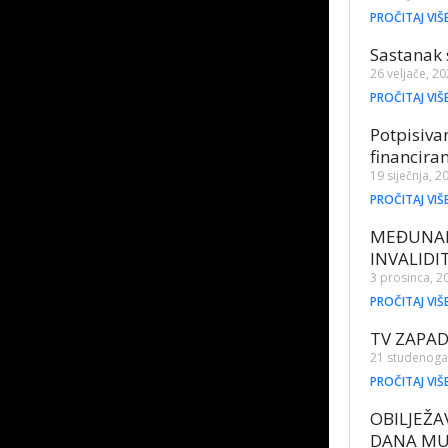
PROČITAJ VIŠ
Sastanak 
26 veljače, 2
PROČITAJ VIŠ
Potpisiv
financira
19 siječnja, 2
PROČITAJ VIŠ
MEĐUNAR
INVALID
3 prosinca, 2
PROČITAJ VIŠ
TV ZAPA
21 studenoga
PROČITAJ VIŠ
OBILJEŽ
DANA MU