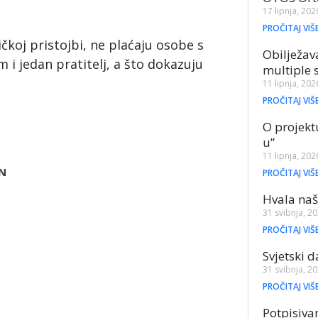
17 lipnja, 202
PROČITAJ VIŠ
čkoj pristojbi, ne plaćaju osobe s
Obilježav
 i jedan pratitelj, a što dokazuju
multiple 
11 lipnja, 202
PROČITAJ VIŠ
O projekt
u”
11 lipnja, 202
N
PROČITAJ VIŠ
Hvala naš
31 svibnja, 2
PROČITAJ VIŠ
Svjetski 
31 svibnja, 2
PROČITAJ VIŠ
Potpisiva