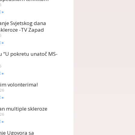
6
E »
anje Svjetskog dana
skleroze -TV Zapad
6
E »
u “U pokretu unatoč MS-
6
E »
im volonterima!
026
E »
dan multiple skleroze
026
E »
nje Ugovora sa