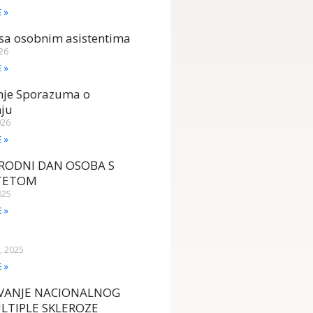
E »
sa osobnim asistentima
026
E »
anje Sporazuma o
nju
026
E »
ODNI DAN OSOBA S
ITETOM
025
E »
D
, 2025
E »
AVANJE NACIONALNOG
LTIPLE SKLEROZE