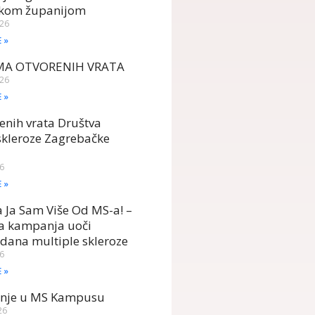
kom županijom
026
E »
MA OTVORENIH VRATA
026
E »
enih vrata Društva
skleroze Zagrebačke
26
E »
Ja Sam Više Od MS-a! –
ka kampanja uoči
 dana multiple skleroze
26
E »
anje u MS Kampusu
26