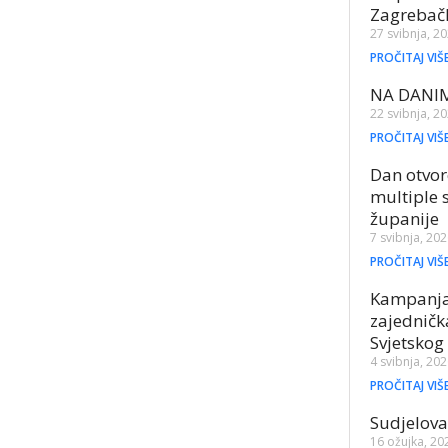
Zagrebač
27 svibnja, 2
PROČITAJ VIŠ
NA DANI
22 svibnja, 2
PROČITAJ VIŠ
Dan otvor
multiple 
županije
7 svibnja, 20
PROČITAJ VIŠ
Kampanja 
zajednič
Svjetskog
4 svibnja, 20
PROČITAJ VIŠ
Sudjelov
16 ožujka, 20