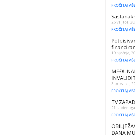
PROČITAJ VIŠ
Sastanak 
26 veljače, 2
PROČITAJ VIŠ
Potpisiv
financira
19 siječnja, 2
PROČITAJ VIŠ
MEĐUNAR
INVALID
3 prosinca, 2
PROČITAJ VIŠ
TV ZAPA
21 studenoga
PROČITAJ VIŠ
OBILJEŽ
DANA MU