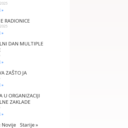
 2025
E »
E RADIONICE
 2025
E »
LNI DAN MULTIPLE
E
5
E »
A ZAŠTO JA
5
E »
A U ORGANIZACIJI
LNE ZAKLADE
5
E »
« Novije
Starije »