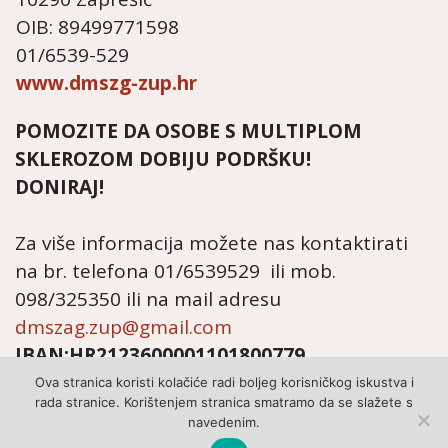
OIB: 89499771598
01/6539-529
www.dmszg-zup.hr
POMOZITE DA OSOBE S MULTIPLOM
SKLEROZOM DOBIJU PODRŠKU!
DONIRAJ!
Za više informacija možete nas kontaktirati
na br. telefona 01/6539529 ili mob.
098/325350 ili na mail adresu
dmszag.zup@gmail.com
IBAN:HR2123600001101800779
Ova stranica koristi kolačiće radi boljeg korisničkog iskustva i
rada stranice. Korištenjem stranica smatramo da se slažete s
navedenim.
© 2022 - POLICA PRIVATNOSTI